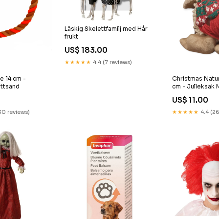
Läskig Skelettfamilj med Hår
frukt
US$ 183.00
★★★★★
4.4 (7 reviews)
e 14 cm -
Christmas Natu
attsand
cm - Julleksak
US$ 11.00
30 reviews)
★★★★★
4.4 (26