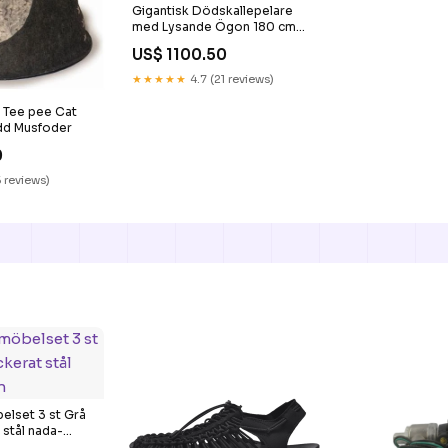
Gigantisk Dödskallepelare
med Lysande Ögon 180 cm
huvudsmycke
US$ 1100.50
★★★★★
4.7 (21 reviews)
 Tee pee Cat
dd Musfoder
0
5 reviews)
lset 3 st Grå
 stål nada-