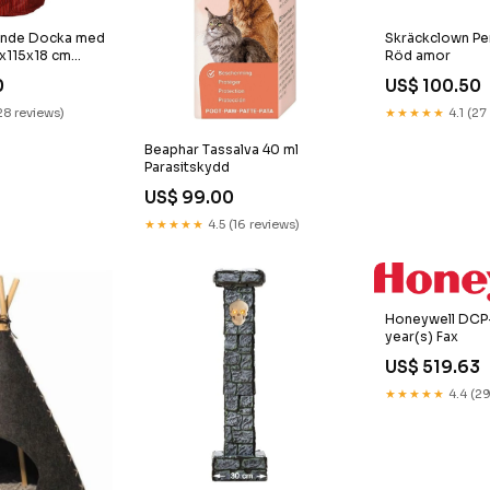
ende Docka med
Skräckclown Per
3x115x18 cm
Röd amor
0
US$ 100.50
28 reviews)
★★★★★
4.1 (27
Beaphar Tassalva 40 ml
Parasitskydd
US$ 99.00
★★★★★
4.5 (16 reviews)
Honeywell DCP-
year(s) Fax
US$ 519.63
★★★★★
4.4 (29