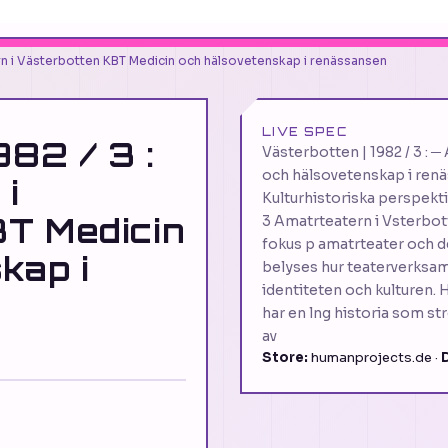
rn i Västerbotten KBT Medicin och hälsovetenskap i renässansen
LIVE SPEC
982 / 3 :
Västerbotten | 1982 / 3 :
och hälsovetenskap i ren
i
Kulturhistoriska perspekti
T Medicin
3 Amatrteatern i Vsterbot
fokus p amatrteater och d
kap i
belyses hur teaterverksam
identiteten och kulturen. H
har en lng historia som str
av
Store:
humanprojects.de ·