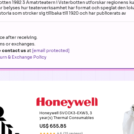
otten 1982 3 Amatrteatern i Vsterbotten utforskar regionens ku
r belyses hur teaterverksamhet har format och speglat den lokal
storia som strcker sig tillbaka till 1920 och har publicerats av
e after receiving.
rns or exchanges.
 contact us
at
[email protected]
urn & Exchange Policy
Honeywell SVCCK3-EXW3, 3
year(s) Thermal Consumables
US$ 655.85
★★★★★
4.6 (25 reviews)