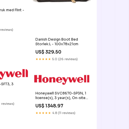
uk med Flint -
 reviews)
Danish Design Boot Bed
Storlek:L - 100x78x21cm
US$ 329.50
★★★★★
5.0 (26 reviews)
SFT3, 3
Honeywell SVC8670-SP3N, 1
license(s), 3 year(s), On-site
Thermal Consumables
 reviews)
US$ 1348.97
★★★★★
4.8 (11 reviews)