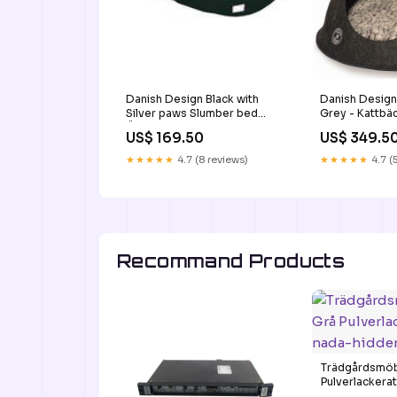
Danish Design Black with
Danish Design
Silver paws Slumber bed
Grey - Kattbä
Öronrengöring
US$ 169.50
US$ 349.5
★★★★★
4.7 (8 reviews)
★★★★★
4.7 (
Recommand Products
Trädgårdsmöbe
Pulverlackerat
hidden