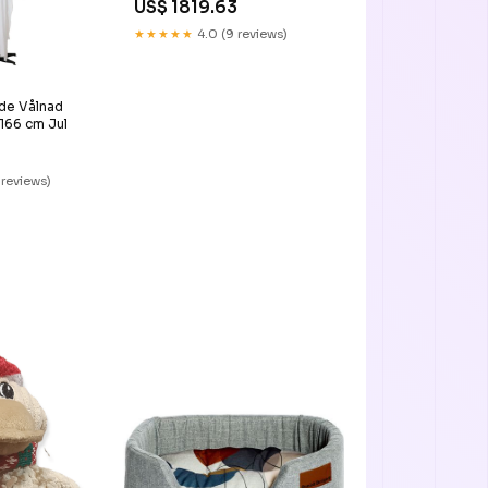
US$ 1819.63
★★★★★
4.0 (9 reviews)
de Vålnad
 166 cm Jul
 reviews)