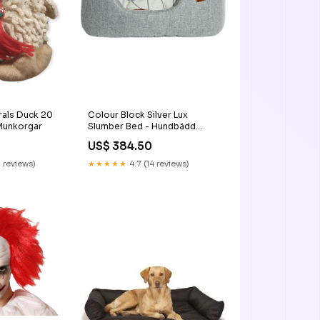
rals Duck 20
Colour Block Silver Lux
 Munkorgar
Slumber Bed - Hundbädd
Storlek:M
US$ 384.50
 reviews)
★★★★★
4.7 (14 reviews)