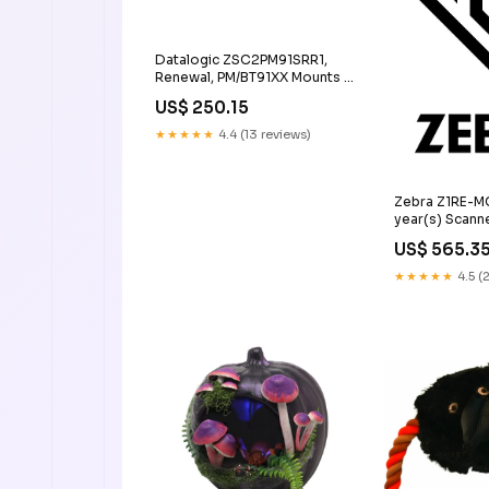
Datalogic ZSC2PM91SRR1,
Renewal, PM/BT91XX Mounts &
Housing
US$ 250.15
★★★★★
4.4 (13 reviews)
Zebra Z1RE-M
year(s) Scan
US$ 565.3
★★★★★
4.5 (