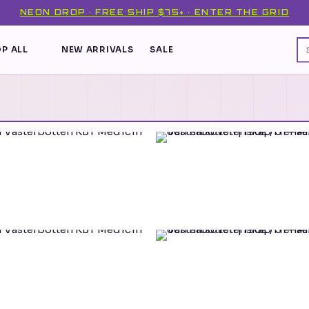
NEON DROP · FREE SHIP $75+ · ENTER THE GRID
P ALL
NEW ARRIVALS
SALE