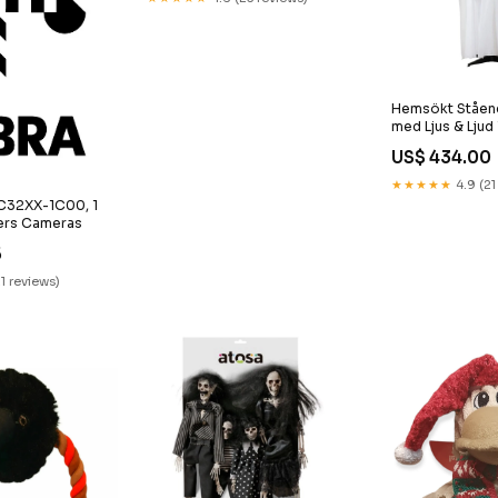
Hemsökt Ståen
med Ljus & Ljud
US$ 434.00
★★★★★
4.9 (21
C32XX-1C00, 1
ners Cameras
5
21 reviews)