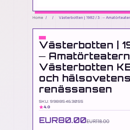
Home
/
/
Västerbotten | 1982 / 3 : ─ Amatörteate
Västerbotten | 1
─ Amatörteatern 
Västerbotten KB
och hälsovetens
renässansen
SKU: 99885463055
4.0
EUR80.00
EUR118.00