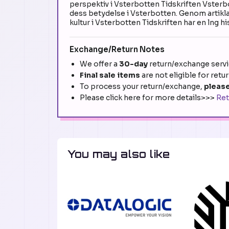
perspektiv i Vsterbotten Tidskriften Vsterb
dess betydelse i Vsterbotten. Genom artikla
kultur i Vsterbotten Tidskriften har en lng hi
Exchange/Return Notes
We offer a
30-day
return/exchange servic
Final sale items
are not eligible for retu
To process your return/exchange,
please
Please click here for more details>>>
Ret
You may also like