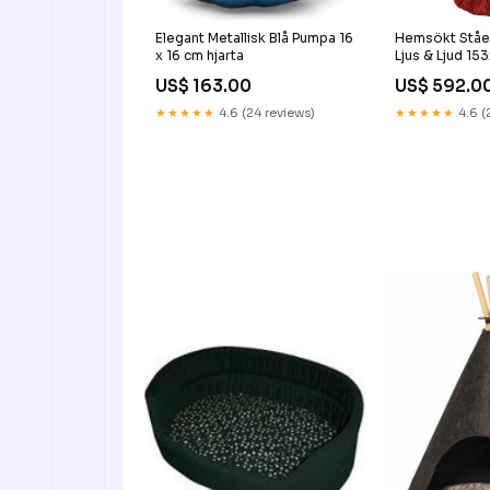
Elegant Metallisk Blå Pumpa 16
Hemsökt Stå
x 16 cm hjarta
Ljus & Ljud 15
drommordare
US$ 163.00
US$ 592.0
★★★★★
4.6 (24 reviews)
★★★★★
4.6 (