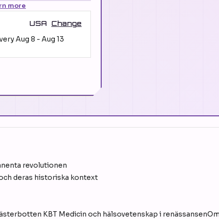
rn more
USA
Change
ivery
Aug 8
-
Aug 13
anenta revolutionen
och deras historiska kontext
i Västerbotten KBT Medicin och hälsovetenskap i renässansenOm 