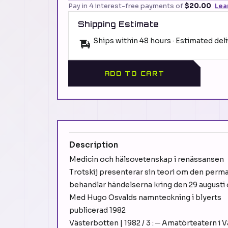
Pay in 4 interest-free payments of
$20.00
Lea
Shipping Estimate
Ships within 48 hours · Estimated del
ADD TO CART
Description
Medicin och hälsovetenskap i renässansen
Trotskij presenterar sin teori om den perm
behandlar händelserna kring den 29 augusti 
Med Hugo Osvalds namnteckning i blyerts
publicerad 1982
Västerbotten | 1982 / 3 : ─ Amatörteatern 