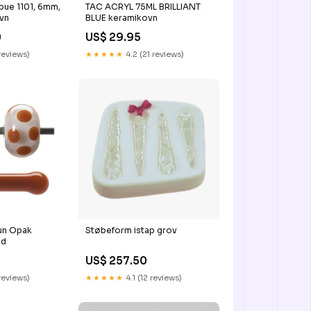
nbue 1101, 6mm,
TAC ACRYL 75ML BRILLIANT
vn
BLUE keramikovn
0
US$ 29.95
 reviews)
★★★★★
4.2 (21 reviews)
un Opak
Støbeform istap grov
nd
US$ 257.50
reviews)
★★★★★
4.1 (12 reviews)