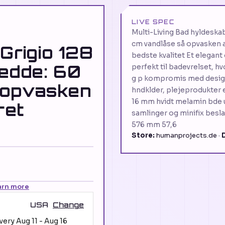
LIVE SPEC
Multi-Living Bad hyldeskab
cm vandlåse så opvasken a
 Grigio 128
bedste kvalitet Et elegant 
redde: 60
perfekt til badevrelset, h
g p kompromis med designet
 opvasken
hndklder, plejeprodukter el
16 mm hvidt melamin bde u
ret
samlinger og minifix beslag
576 mm 57,6
Store:
humanprojects.de ·
arn more
USA
Change
ivery
Aug 11
-
Aug 16