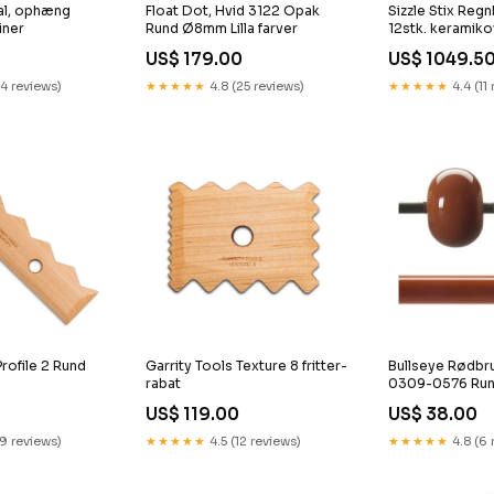
ral, ophæng
Float Dot, Hvid 3122 Opak
Sizzle Stix Reg
iner
Rund Ø8mm Lilla farver
12stk. keramiko
US$ 179.00
US$ 1049.5
14 reviews)
★★★★★
4.8 (25 reviews)
★★★★★
4.4 (11
Profile 2 Rund
Garrity Tools Texture 8 fritter-
Bullseye Rødbr
rabat
0309-0576 Ru
0
US$ 119.00
US$ 38.00
19 reviews)
★★★★★
4.5 (12 reviews)
★★★★★
4.8 (6 