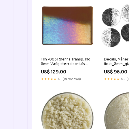
1119-0031 Sienna Transp. Irid
Decals, Måner
3mm Vælg størrelse:Halv
float_3mm_gl
plade
US$ 129.00
US$ 95.00
★★★★★
4.1 (14 reviews)
★★★★★
4.2 (