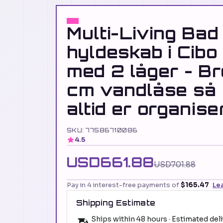
Multi-Living Bad
hyldeskab i Cibo
med 2 låger - B
cm vandlåse så
altid er organise
SKU: 77586710086
4.5
USD661.88
USD701.88
Pay in 4 interest-free payments of
$165.47
Le
Shipping Estimate
Ships within 48 hours · Estimated del