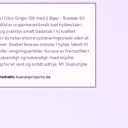
 i Cibo Grigio 128 med 2 låger - Bredde: 60
ltid er organiseretSmalt bad hyldeskab i
og praktisk smalt badskab i hj kvalitet
vor du nsker ekstra opbevaringsplads uden at
. Skabet leveres inklusiv 1 hylde, ideelt til
ler rengringsartikler. Korpus er fremstillet i
dvendigt og indvendigt, med skjulte
 for et rent og solidt udtryk. Ml: Skabshjde:
Domain:
humanprojects.de