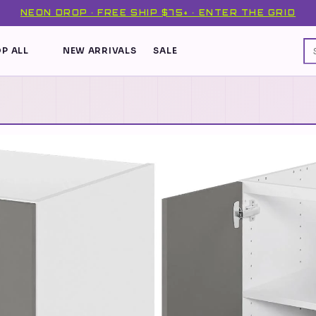
NEON DROP · FREE SHIP $75+ · ENTER THE GRID
P ALL
NEW ARRIVALS
SALE