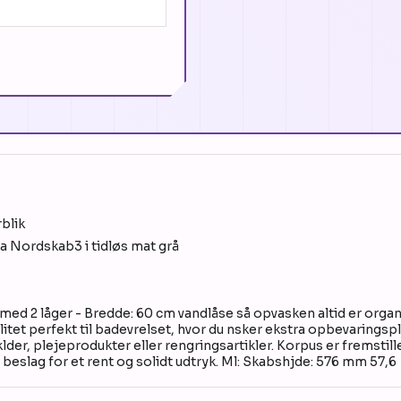
rblik
a Nordskab3 i tidløs mat grå
 med 2 låger - Bredde: 60 cm vandlåse så opvasken altid er orga
alitet perfekt til badevrelset, hvor du nsker ekstra opbevaring
ndklder, plejeprodukter eller rengringsartikler. Korpus er fremst
 beslag for et rent og solidt udtryk. Ml: Skabshjde: 576 mm 57,6