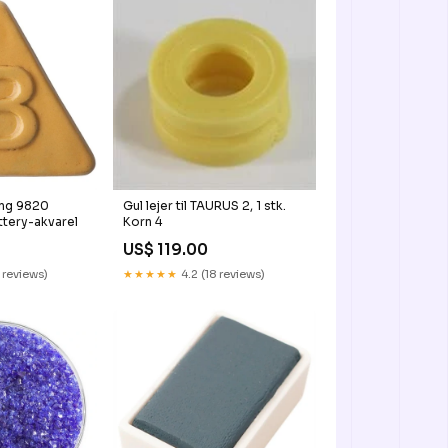
ing 9820
Gul lejer til TAURUS 2, 1 stk.
tery-akvarel
Korn 4
US$ 119.00
 reviews)
★★★★★
4.2 (18 reviews)