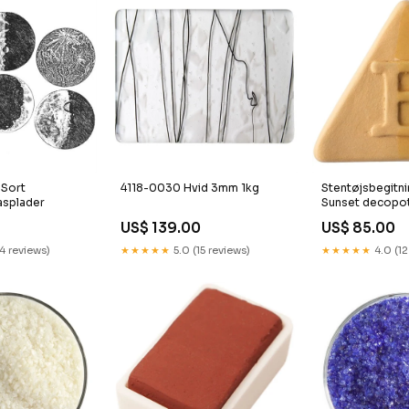
 Sort
4118-0030 Hvid 3mm 1kg
Stentøjsbegitn
asplader
Sunset decopot
US$ 139.00
US$ 85.00
14 reviews)
★★★★★
5.0 (15 reviews)
★★★★★
4.0 (12